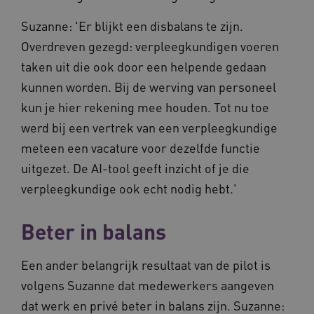
Suzanne: 'Er blijkt een disbalans te zijn.
Overdreven gezegd: verpleegkundigen voeren
ARRAffinity
Sessie
Microsoft
taken uit die ook door een helpende gedaan
Corporation
.vilans.nl
kunnen worden. Bij de werving van personeel
kun je hier rekening mee houden. Tot nu toe
werd bij een vertrek van een verpleegkundige
meteen een vacature voor dezelfde functie
uitgezet. De AI-tool geeft inzicht of je die
verpleegkundige ook echt nodig hebt.'
ARRAffinitySameSite
Sessie
Microsoft
Corporation
Beter in balans
.vilans.nl
Een ander belangrijk resultaat van de pilot is
volgens Suzanne dat medewerkers aangeven
dat werk en privé beter in balans zijn. Suzanne: