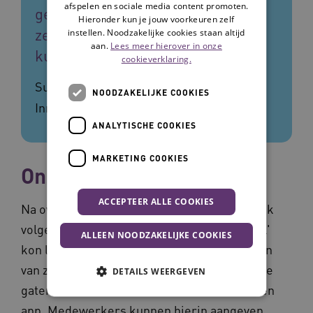
afspelen en sociale media content promoten.
geven over hun rooster kunnen zij
Hieronder kun je jouw voorkeuren zelf
zelf bepalen wanneer zij willen en
instellen. Noodzakelijke cookies staan altijd
aan.
Lees meer hierover in onze
kunnen werken.
cookieverklaring.
Suzanne Keizer, programmamanager
NOODZAKELIJKE COOKIES
Innovatie bij Vitalis
ANALYTISCHE COOKIES
MARKETING COOKIES
Onlegbare puzzel
ACCEPTEER ALLE COOKIES
Na overleg met de softwareleverancier bleek
volgens Suzanne dat AI de 'onlegbare puzzel'
ALLEEN NOODZAKELIJKE COOKIES
kon leggen: rekening houden met de wensen
van zowel cliënten als medewerkers. Voor de
DETAILS WEERGEVEN
gaten in het rooster introduceerde Vitalis een
app. Medewerkers kunnen hierin aangeven