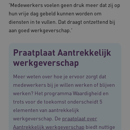
'Medewerkers voelen geen druk meer dat zij op
CookieScriptConsent
11 maand
CookieScript
4 weke
www.vilans.nl
hun vrije dag gebeld kunnen worden om
diensten in te vullen. Dat draagt ontzettend bij
aan goed werkgeverschap.'
Praatplaat Aantrekkelijk
FPLC
.vilans.nl
20 uur
werkgeverschap
Meer weten over hoe je ervoor zorgt dat
medewerkers bij je willen werken of blijven
werken? Het programma Waardigheid en
trots voor de toekomst onderscheidt 5
elementen van aantrekkelijk
werkgeverschap. De
praatplaat over
ASLBSA
www.vilans.nl
Sessie
Aantrekkelijk werkgeverschap
biedt nuttige