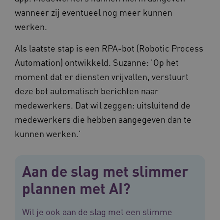
Noodzakelijke cookies
Analytische cookies
wanneer zij eventueel nog meer kunnen
Marketing cookies
werken.
Deze functionele en technische cookies zorgen
Als laatste stap is een RPA-bot (Robotic Process
ervoor dat de website werkt. Deze cookies
worden altijd geplaatst en maken geen inbreuk
Automation) ontwikkeld. Suzanne: 'Op het
op uw privacy.
moment dat er diensten vrijvallen, verstuurt
Naam
Provider
/
Domein
Vervalda
deze bot automatisch berichten naar
__Secure-ROLLOUT_TOKEN
.youtube.com
5 maande
weken
medewerkers. Dat wil zeggen: uitsluitend de
UMB_SESSION
www.vilans.nl
Sessie
medewerkers die hebben aangegeven dan te
kunnen werken.'
Aan de slag met slimmer
__Secure-YNID
.youtube.com
5 maande
plannen met AI?
weken
__cf_bm
29 minut
Cloudflare Inc.
50 second
.vimeo.com
Wil je ook aan de slag met een slimme