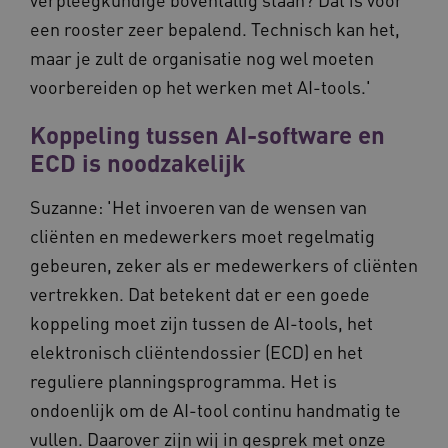
bal
behoude
wel
een rooster zeer bepalend. Technisch kan het,
persoonl
de 
diensten 
hee
verlenen
maar je zult de organisatie nog wel moeten
inf
ind
ga_session_duration
www.vilans.nl
30 minuten
Deze coo
voorbereiden op het werken met AI-tools.'
de duur 
AWSALBCORS
1 week
Voo
Amazon.com Inc.
gebruike
pla
vilans.blueconic.net
de websi
Koppeling tussen AI-software en
met
prestatie
Ch
verbeter
ECD is noodzakelijk
we 
betrokke
pla
gebruiker
elk
begrijpen
geb
Suzanne: 'Het invoeren van de wensen van
pla
_ga_292742791
.vilans.nl
1 jaar 1
Deze coo
AW
cliënten en medewerkers moet regelmatig
maand
gebruikt
Google A
gebeuren, zeker als er medewerkers of cliënten
om de se
te behou
vertrekken. Dat betekent dat er een goede
koppeling moet zijn tussen de AI-tools, het
elektronisch cliëntendossier (ECD) en het
reguliere planningsprogramma. Het is
ondoenlijk om de AI-tool continu handmatig te
vullen. Daarover zijn wij in gesprek met onze