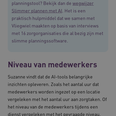
planningstool? Bekijk dan de
wegwijzer
Google Privacy Policy
Slimmer plannen met AI
. Het is een
praktisch hulpmiddel dat we samen met
Vliegwiel maakten op basis van interviews
VISITOR_PRIVACY_METADATA
5 maande
YouTube
weken
.youtube.com
met 16 zorgorganisaties die al bezig zijn met
slimme planningssoftware.
Niveau van medewerkers
Suzanne vindt dat de AI-tools belangrijke
inzichten opleveren. Zoals het aantal uur dat
BCSessionID
vilans.blueconic.net
11 maand
medewerkers worden ingezet op een locatie
4 weke
vergeleken met het aantal uur aan zorgtaken. Of
het niveau van de medewerkers tijdens een
dienst vergeleken met het gevraagde niveau.