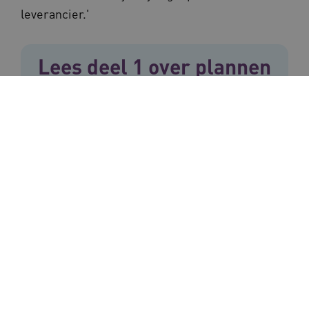
leverancier.'
Lees deel 1 over plannen
en roosteren met AI
Plannen en roosteren met AI bij
Archipel Zorggroep
Verhaal
Interview
Lees meer