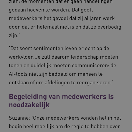
zien: de momenten dat er geen handelingen
Provider
/
Naam
Vervaldatum
Omschrij
Domein
gedaan hoeven te worden. Dat geeft
Naam
Provider
/
Domein
Vervaldatum
Oms
_ga
1 jaar 1
Deze co
Google LLC
medewerkers het gevoel dat zij al jaren werk
maand
is gekop
.vilans.nl
YSC
Sessie
Dez
Google LLC
Google U
You
.youtube.com
doen dat er helemaal niet is en dat ze overbodig
Analytics
wee
belangri
vid
zijn.'
is van d
algemee
AWSALBCORS
1 week
Voo
Amazon.com Inc.
gebruikt
pla
n139.vilans.nl
'Dat soort sentimenten leven er echt op de
analyses
met
Google. 
Ch
werkvloer. Je zult daarom leiderschap moeten
cookie w
we 
gebruikt
pla
tonen en duidelijk moeten communiceren: de
gebruiker
elk
ondersch
geb
door een
AI-tools niet zijn bedoeld om mensen te
pla
willekeur
AW
gegenere
ontslaan of om afdelingen te reorganiseren.'
nummer t
BCSessionID
n139.vilans.nl
1 jaar 1
Dit
wijzen al
maand
om 
Het is o
Begeleiding van medewerkers is
ond
in elk
zor
paginave
noodzakelijk
ver
een site 
die
gebruikt
on
bezoekers
ope
Suzanne: 'Onze medewerkers vonden het in het
en
pre
campagn
begin heel moeilijk om de regie te hebben over
te berek
BCSessionID
www.vilans.nl
Sessie
Dit
de
om 