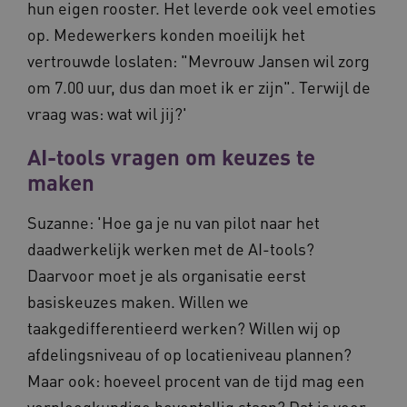
hun eigen rooster. Het leverde ook veel emoties
analyser
ond
van de si
zor
op. Medewerkers konden moeilijk het
ver
_ga_31KNQ7S1LN
.vilans.nl
1 jaar 1
Deze coo
die
vertrouwde loslaten: "Mevrouw Jansen wil zorg
maand
gebruikt
on
Google A
ope
om 7.00 uur, dus dan moet ik er zijn". Terwijl de
om de se
pre
te behou
vraag was: wat wil jij?'
FPID
1 jaar 1
Dez
Google
_ga_G3VHK6CSBS
.vilans.nl
1 jaar 1
Deze coo
maand
om 
.vilans.nl
maand
gebruikt
voo
Google A
AI-tools vragen om keuzes te
om 
om de se
erv
te behou
maken
VISITOR_INFO1_LIVE
5 maanden 4
Dez
Google LLC
_ga_NWZZME161M
.vilans.nl
1 jaar 1
Deze coo
weken
You
.youtube.com
maand
gebruikt
geb
Suzanne: 'Hoe ga je nu van pilot naar het
Google A
ho
om de se
vid
daadwerkelijk werken met de AI-tools?
te behou
ing
bep
Daarvoor moet je als organisatie eerst
_cfuvid
.vimeo.com
Sessie
Deze coo
web
gebruikt 
of 
basiskeuzes maken. Willen we
bijhoude
You
gebruike
taakgedifferentieerd werken? Willen wij op
gedurend
AWSALB
1 week
Dez
Amazon.com Inc.
om de
sta
n139.vilans.nl
afdelingsniveau of op locatieniveau plannen?
gebruike
wij
te optima
geb
Maar ook: hoeveel procent van de tijd mag een
door de
mog
consisten
Me
verpleegkundige boventallig staan? Dat is voor
sessies t