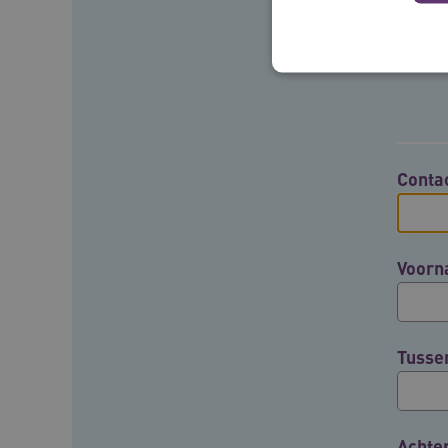
Deze functionele en technis
uw privacy.
Conta
Naam
__Secure-ROLLOUT_TOKE
Voor
UMB_SESSION
__Secure-YNID
Tusse
__cf_bm
Google Privacy Poli
VISITOR_PRIVACY_METAD
Achte