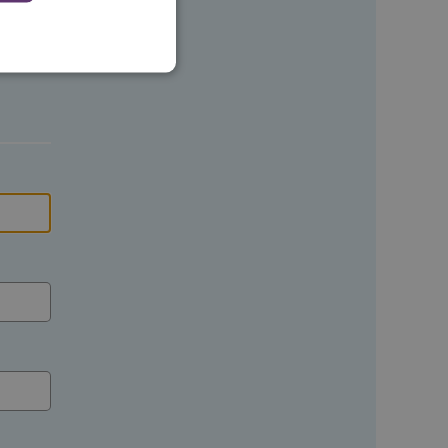
 en maken geen inbreuk op
ssessies op de website te
rden onthouden tijdens
eid te maken tussen
ebsite, om geldige
ruik van hun website.
emming van de gebruiker
de site op te slaan. Het