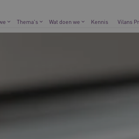
 we
Thema's
Wat doen we
Kennis
Vilans P