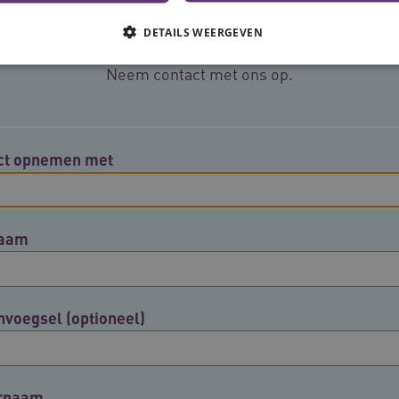
Meer informatie?
DETAILS WEERGEVEN
Neem contact met ons op.
Noodzakelijke cookies
Analytische cookies
Marketing cookies
che cookies zorgen ervoor dat de website werkt. Deze cookies worden altijd geplaatst
ct opnemen met
Provider
/
Domein
Vervaldatum
Omschrijving
N
.youtube.com
5 maanden 4
weken
naam
www.vilans.nl
Sessie
Deze cookie wordt gebruikt om gebruiker
beheren, zodat gebruikersinteracties wo
een surfsessie.
.youtube.com
5 maanden 4
weken
nvoegsel (optioneel)
29 minuten
Deze cookie wordt gebruikt om ondersch
Cloudflare Inc.
cy
50 seconden
mensen en bots. Dit is gunstig voor de w
.vimeo.com
rapporten te kunnen maken over het geb
ATA
5 maanden 4
Deze cookie wordt gebruikt om de toest
YouTube
weken
en privacykeuzes voor hun interactie met 
.youtube.com
rnaam