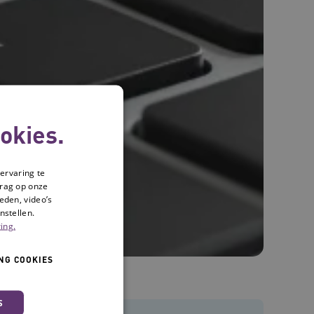
okies.
ervaring te
drag op onze
eden, video’s
nstellen.
ing.
NG COOKIES
S