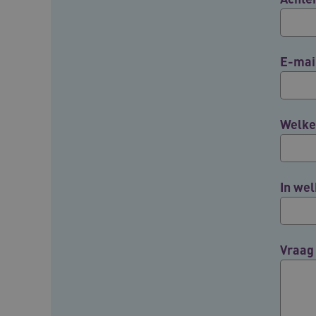
BCSessionID
E-mai
ARRAffinity
Welke 
ARRAffinitySameSite
In wel
CookieScriptConsent
FPLC
Vraag
ASLBSA