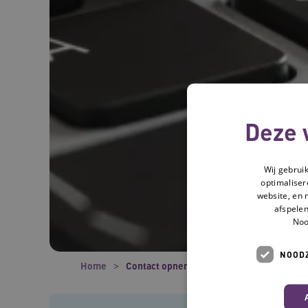
Deze 
Wij gebrui
optimaliser
website, en 
afspelen
Noo
NOODZ
Home
Contact opnemen