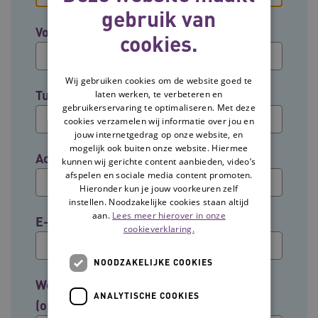
gebruik van
Voornaam
cookies.
Wij gebruiken cookies om de website goed te
Tussenvoegsel (optioneel)
laten werken, te verbeteren en
gebruikerservaring te optimaliseren. Met deze
cookies verzamelen wij informatie over jou en
jouw internetgedrag op onze website, en
mogelijk ook buiten onze website. Hiermee
Achternaam
kunnen wij gerichte content aanbieden, video’s
afspelen en sociale media content promoten.
Hieronder kun je jouw voorkeuren zelf
instellen. Noodzakelijke cookies staan altijd
aan.
Lees meer hierover in onze
E-mailadres
cookieverklaring.
NOODZAKELIJKE COOKIES
Welke groep past het beste bij jouw rol?
ANALYTISCHE COOKIES
(optioneel)