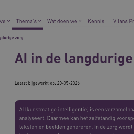
 we
Thema's
Wat doen we
Kennis
Vilans P
ngdurige zorg
AI in de langdurige
Laatst bijgewerkt op: 20-05-2026
AI (kunstmatige intelligentie) is een verzameln
analyseert. Daarmee kan het zelfstandig voors
teksten en beelden genereren. In de zorg wordt 