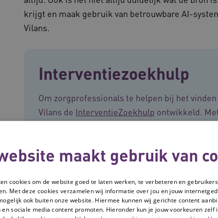
krijgt en maak gebruik van betrouwbare AI-syste
Vilans.
Interventiezoekhulp
Om zorgprofessionals te helpen bij het vinden
Vilans de
InterventieZoekhulp
ontwikkeld. Met
interventies in de langdurige zorg eenvoudig v
vraag in je eigen woorden en krijgt, via aanvu
website maakt gebruik van co
interventies. De zoekhulp gebruikt AI en zoek
Nederlandse bronnen. Zo krijg je overzicht, o
passende keuze maken.
ken cookies om de website goed te laten werken, te verbeteren en gebruikers
en. Met deze cookies verzamelen wij informatie over jou en jouw internetge
mogelijk ook buiten onze website. Hiermee kunnen wij gerichte content aanbi
 en sociale media content promoten. Hieronder kun je jouw voorkeuren zelf i