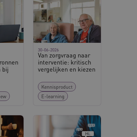
eid te maken tussen
ebsite, om geldige
ruik van hun website.
emming van de gebruiker
de site op te slaan. Het
g van de bezoeker met
 en instellingen, zodat
toekomstige sessies.
30-06-2026
Van zorgvraag naar
sessies te onderhouden en
bronnen
interventie: kritisch
erzonden naar de browser
perationele efficiëntie en
 bij
vergelijken en kiezen
s die draaien op het
 gebruikt voor
Kennisproduct
e verzoeken om
ie naar dezelfde server
iew
E-learning
ostingplatform en het
ze cookie ervoor dat
e altijd door dezelfde
.
ie-Script.com-service om
nthouden. De cookie-
lijk om correct te werken.