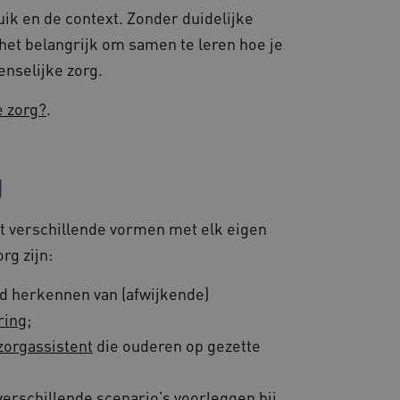
uik en de context. Zonder duidelijke
het belangrijk om samen te leren hoe je
enselijke zorg.
e zorg?
.
g
uit verschillende vormen met elk eigen
rg zijn:
ld herkennen van (afwijkende)
ring
;
 zorgassistent
die ouderen op gezette
erschillende scenario’s voorleggen bij