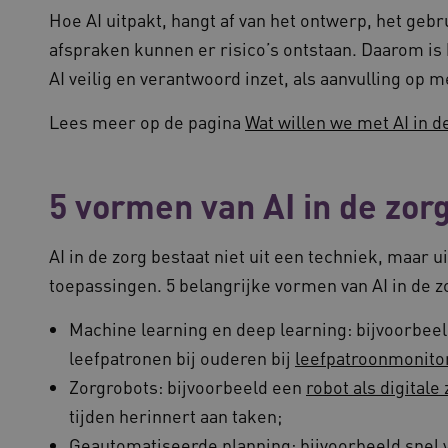
Hoe AI uitpakt, hangt af van het ontwerp, het gebr
afspraken kunnen er risico’s ontstaan. Daarom is 
AI veilig en verantwoord inzet, als aanvulling op m
Lees meer op de pagina
Wat willen we met AI in d
5 vormen van AI in de zor
AI in de zorg bestaat niet uit een techniek, maar 
toepassingen. 5 belangrijke vormen van AI in de zo
Machine learning en deep learning: bijvoorbee
leefpatronen bij ouderen bij
leefpatroonmonito
Zorgrobots: bijvoorbeeld een
robot als digitale
tijden herinnert aan taken;
Geautomatiseerde planning: bijvoorbeeld snel v