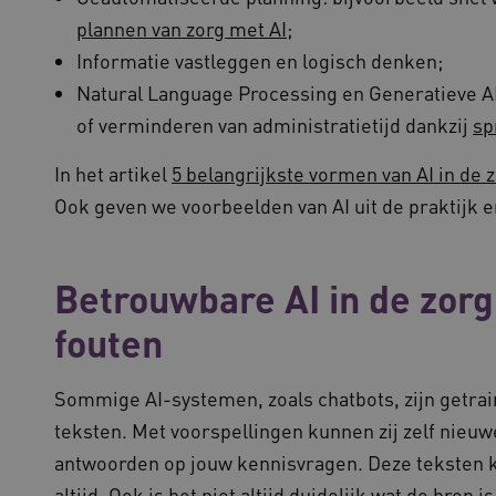
plannen van zorg met AI
;
Informatie vastleggen en logisch denken;
Natural Language Processing en Generatieve AI
of verminderen van administratietijd dankzij
sp
In het artikel
5 belangrijkste vormen van AI in de 
Ook geven we voorbeelden van AI uit de praktijk 
Betrouwbare AI in de zorg
fouten
Sommige AI-systemen, zoals chatbots, zijn getra
teksten. Met voorspellingen kunnen zij zelf nieu
antwoorden op jouw kennisvragen. Deze teksten kl
altijd. Ook is het niet altijd duidelijk wat de bron 