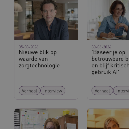
.youtube.com
5 maanden 4
weken
29 minuten
Deze cookie wordt gebruikt om ondersch
Cloudflare Inc.
cy
50 seconden
mensen en bots. Dit is gunstig voor de w
.vimeo.com
rapporten te kunnen maken over het geb
ATA
5 maanden 4
Deze cookie wordt gebruikt om de toest
YouTube
weken
en privacykeuzes voor hun interactie met 
.youtube.com
registreert gegevens over de toestemmin
betrekking tot verschillende privacybeleid
hun voorkeuren worden gerespecteerd in 
05-08-2026
30-06-2026
Nieuwe blik op
'Baseer je op
vilans.blueconic.net
11 maanden
Dit cookie wordt gebruikt om gebruikers
waarde van
betrouwbare 
4 weken
ervoor te zorgen dat berichten worden v
die de gebruikerssessie onderhoud voor o
zorgtechnologie
en blijf kritisch
prestaties.
gebruik AI'
Sessie
Deze cookie wordt ingesteld door website
Microsoft
Windows Azure-cloudplatform. Het wordt
Corporation
taakverdeling om ervoor te zorgen dat d
.vilans.nl
bezoekerspagina's tijdens elke browsesess
Verhaal
Interview
Verhaal
Interv
worden gerouteerd.
Sessie
Bij het gebruik van Microsoft Azure als h
Microsoft
inschakelen van load balancing, zorgt de
Corporation
verzoeken van één bezoekersbrowsersessi
.vilans.nl
server in het cluster worden afgehandeld
11 maanden
Deze cookie wordt gebruikt door de Cook
CookieScript
4 weken
de cookievoorkeuren van bezoekers te o
www.vilans.nl
banner van Cookie-Script.com is noodzake