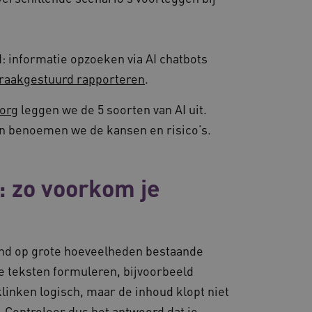
: informatie opzoeken via AI chatbots
raakgestuurd rapporteren
.
zorg
leggen we de 5 soorten van AI uit.
en benoemen we de kansen en risico’s.
: zo voorkom je
ind op grote hoeveelheden bestaande
we teksten formuleren, bijvoorbeeld
inken logisch, maar de inhoud klopt niet
is. Controleer dus het antwoord dat je