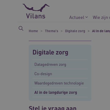
Naar hoofdinhoud
Naar footer
Actueel
Wie zijn
Home
Thema's
Digitale zorg
AI in de la
Digitale zorg
Datagedreven zorg
Co-design
Waardegedreven technologie
AI in de langdurige zorg
Stel je vraag aan