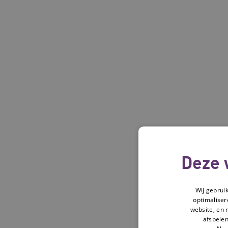
Deze 
Wij gebrui
optimaliser
website, en 
afspelen