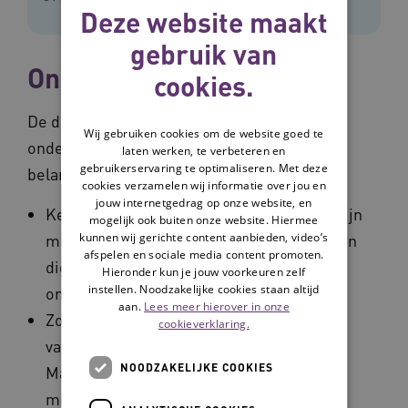
Deze website maakt
gebruik van
Onderzoek naar digitypes
cookies.
De digitypes zijn ontwikkeld op basis van
Wij gebruiken cookies om de website goed te
onderzoek. Uit het onderzoek kwamen 2
laten werken, te verbeteren en
gebruikerservaring te optimaliseren. Met deze
belangrijke conclusies:
cookies verzamelen wij informatie over jou en
jouw internetgedrag op onze website, en
Kennis, motivatie, zelfbeeld en houding zijn
mogelijk ook buiten onze website. Hiermee
kunnen wij gerichte content aanbieden, video’s
minstens zo belangrijk voor de adoptie van
afspelen en sociale media content promoten.
digitale middelen als alleen de
Hieronder kun je jouw voorkeuren zelf
instellen. Noodzakelijke cookies staan altijd
ontwikkeling van digitale vaardigheden.
aan.
Lees meer hierover in onze
Zorgprofessionals ontwikkelen digitale
cookieverklaring.
vaardigheden op verschillende manieren.
NOODZAKELIJKE COOKIES
Maar bij de implementatie van digitale
middelen houden zorgaanbieders vaak