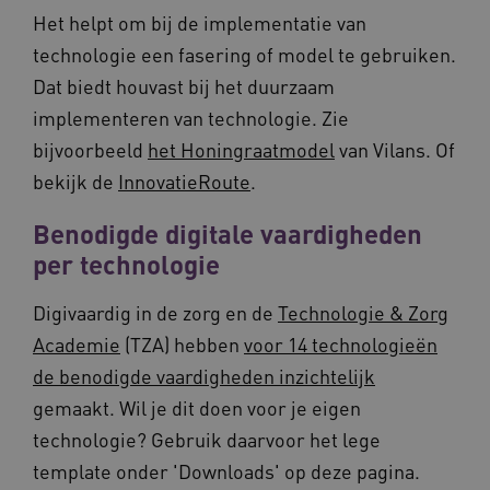
FPLC
.vilans.nl
20 uur
Het helpt om bij de implementatie van
technologie een fasering of model te gebruiken.
Dat biedt houvast bij het duurzaam
implementeren van technologie. Zie
bijvoorbeeld
het Honingraatmodel
van Vilans. Of
bekijk de
InnovatieRoute
.
Benodigde digitale vaardigheden
ASLBSA
www.vilans.nl
Sessie
per technologie
Digivaardig in de zorg en de
Technologie & Zorg
Academie
(TZA) hebben
voor 14 technologieën
de benodigde vaardigheden inzichtelijk
gemaakt. Wil je dit doen voor je eigen
technologie? Gebruik daarvoor het lege
template onder 'Downloads' op deze pagina.
ASLBSACORS
www.vilans.nl
Sessie