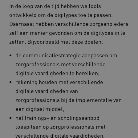
__Secure-ROLLOUT_TOKEN
.youtube.com
5 maande
In de loop van de tijd hebben we tools
weken
ontwikkeld om de digitypes toe te passen.
UMB_SESSION
www.vilans.nl
Sessie
Daarnaast hebben verschillende zorgaanbieders
zelf een manier gevonden om de digitypes in te
zetten. Bijvoorbeeld met deze doelen:
de communicatiestrategie aanpassen om
__Secure-YNID
.youtube.com
5 maande
weken
zorgprofessionals met verschillende
__cf_bm
29 minut
Cloudflare Inc.
digitale vaardigheden te bereiken;
50 second
.vimeo.com
rekening houden met verschillende
Google Privacy Policy
digitale vaardigheden van
zorgprofessionals bij de implementatie van
een digitaal middel;
VISITOR_PRIVACY_METADATA
5 maande
YouTube
het trainings- en scholingsaanbod
weken
.youtube.com
toespitsen op zorgprofessionals met
verschillende digitale vaardigheden.