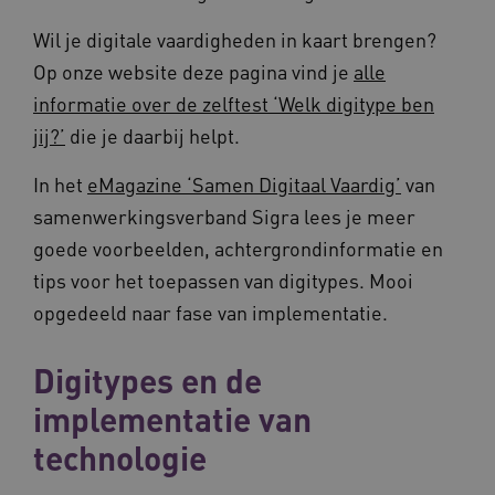
Wil je digitale vaardigheden in kaart brengen?
Op onze website deze pagina vind je
alle
informatie over de zelftest ‘Welk digitype ben
jij?’
die je daarbij helpt.
In het
eMagazine ‘Samen Digitaal Vaardig’
van
BCSessionID
vilans.blueconic.net
11 maand
4 weke
samenwerkingsverband Sigra lees je meer
goede voorbeelden, achtergrondinformatie en
tips voor het toepassen van digitypes. Mooi
opgedeeld naar fase van implementatie.
Digitypes en de
ARRAffinity
Sessie
Microsoft
implementatie van
Corporation
.vilans.nl
technologie