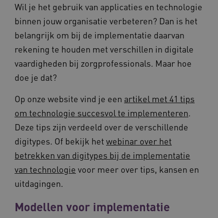
Wil je het gebruik van applicaties en technologie
binnen jouw organisatie verbeteren? Dan is het
belangrijk om bij de implementatie daarvan
rekening te houden met verschillen in digitale
ARRAffinitySameSite
Sessie
Microsoft
vaardigheden bij zorgprofessionals. Maar hoe
Corporation
.vilans.nl
doe je dat?
Op onze website vind je een
artikel met 41 tips
om technologie succesvol te implementeren
.
Deze tips zijn verdeeld over de verschillende
digitypes. Of bekijk het
webinar over het
CookieScriptConsent
11 maand
CookieScript
4 weke
www.vilans.nl
betrekken van digitypes bij de implementatie
van technologie
voor meer over tips, kansen en
uitdagingen.
Modellen voor implementatie