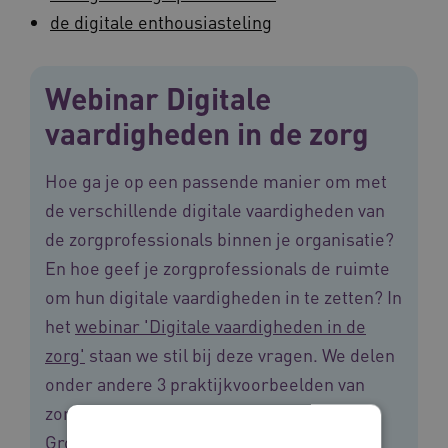
de digitale enthousiasteling
Webinar Digitale
vaardigheden in de zorg
Hoe ga je op een passende manier om met
de verschillende digitale vaardigheden van
de zorgprofessionals binnen je organisatie?
En hoe geef je zorgprofessionals de ruimte
om hun digitale vaardigheden in te zetten? In
het
webinar 'Digitale vaardigheden in de
zorg'
staan we stil bij deze vragen. We delen
onder andere 3 praktijkvoorbeelden van
zorgaanbieders ViVa! Zorggroep, Dimence
Groep en Buurtteams.