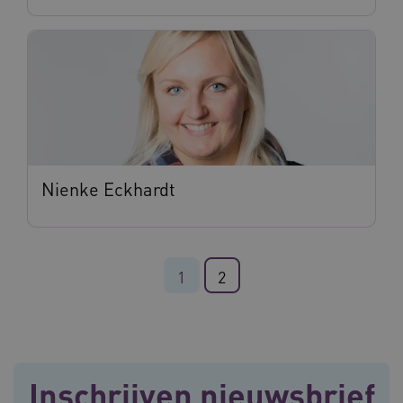
weken
.youtube.com
Nienke Eckhardt
BCSessionID
vilans.blueconic.net
11 maand
4 weke
1
2
Inschrijven nieuwsbrief
ARRAffinity
Sessie
Microsoft
Corporation