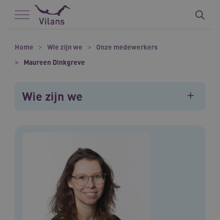
Naar hoofdinhoud
Naar footer
Home
Wie zijn we
Onze medewerkers
Maureen Dinkgreve
Wie zijn we