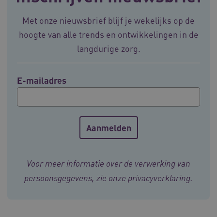
.vilans.nl
Met onze nieuwsbrief blijf je wekelijks op de
hoogte van alle trends en ontwikkelingen in de
langdurige zorg.
E-mailadres
ARRAffinitySameSite
Sessie
Microsoft
Corporation
.vilans.nl
Voor meer informatie over de verwerking van
CookieScriptConsent
11 maand
CookieScript
persoonsgegevens, zie onze
privacyverklaring
.
4 weke
www.vilans.nl