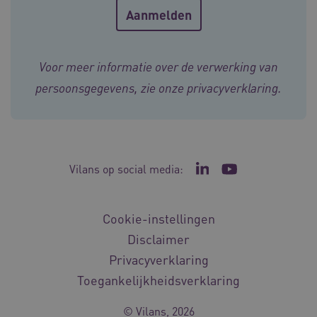
Voor meer informatie over de verwerking van
persoonsgegevens, zie onze
privacyverklaring
.
ASLBSA
www.vilans.nl
Sessie
Vilans op social media:
Ga naar de LinkedIn p
Ga naar het YouT
Cookie-instellingen
Disclaimer
Privacyverklaring
Toegankelijkheidsverklaring
ASLBSACORS
www.vilans.nl
Sessie
© Vilans, 2026