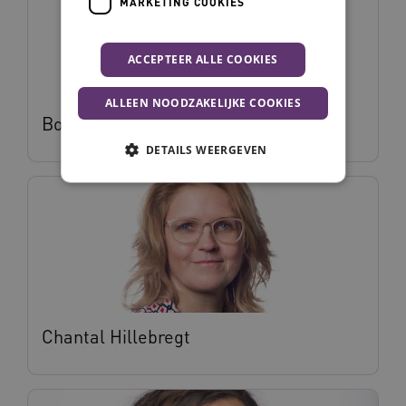
MARKETING COOKIES
ACCEPTEER ALLE COOKIES
ALLEEN NOODZAKELIJKE COOKIES
Bob Hofstede
DETAILS WEERGEVEN
Noodzakelijke cookies
Analytische cookies
Marketing cookies
Deze functionele en technische cookies zorgen
ervoor dat de website werkt. Deze cookies
worden altijd geplaatst en maken geen inbreuk
op uw privacy.
Chantal Hillebregt
Naam
Provider
/
Domein
Vervalda
__Secure-ROLLOUT_TOKEN
.youtube.com
5 maande
weken