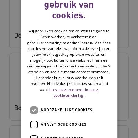
gebruik van
cookies.
Wij gebruiken cookies om de website goed te
Béatrice Dijcks
laten werken, te verbeteren en
gebruikerservaring te optimaliseren. Met deze
cookies verzamelen wij informatie over jou en
jouw internetgedrag op onze website, en
mogelijk ook buiten onze website. Hiermee
kunnen wij gerichte content aanbieden, video’s
afspelen en sociale media content promoten.
Hieronder kun je jouw voorkeuren zelf
instellen. Noodzakelijke cookies staan altijd
aan.
Lees meer hierover in onze
cookieverklaring.
Beaudine van den Berg
NOODZAKELIJKE COOKIES
ANALYTISCHE COOKIES