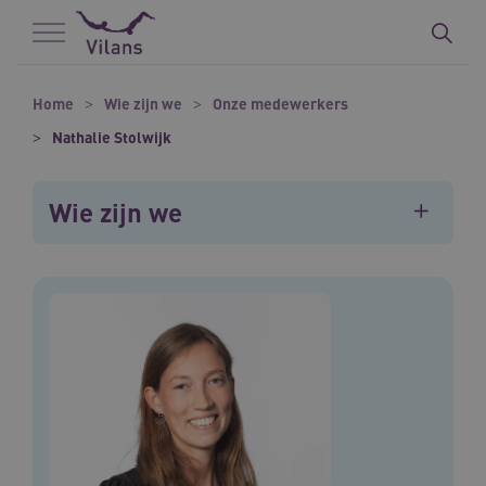
Naar hoofdinhoud
Naar footer
Home
Wie zijn we
Onze medewerkers
Nathalie Stolwijk
Wie zijn we