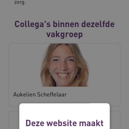
zorg.
Collega's binnen dezelfde
vakgroep
Aukelien Scheffelaar
Deze website maakt