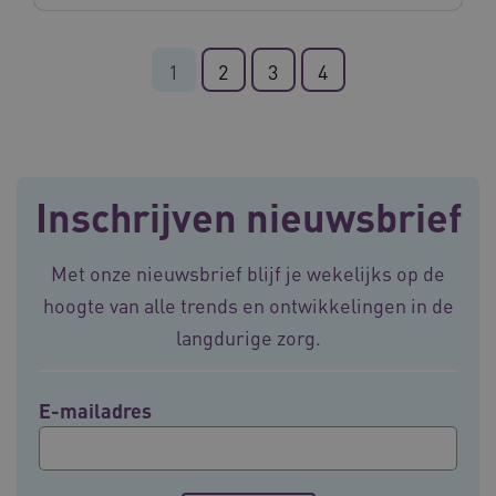
1
2
3
4
ARRAffinitySameSite
Sessie
Microsoft
Corporation
.vilans.nl
Inschrijven nieuwsbrief
CookieScriptConsent
11 maand
CookieScript
Met onze nieuwsbrief blijf je wekelijks op de
4 weke
www.vilans.nl
hoogte van alle trends en ontwikkelingen in de
langdurige zorg.
E-mailadres
FPLC
.vilans.nl
20 uur