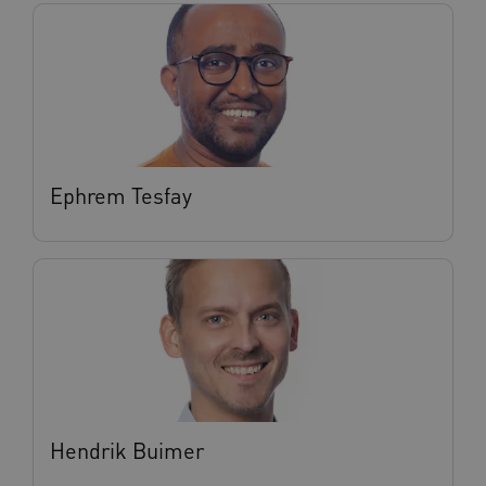
BCSessionID
vilans.blueconic.net
11 maand
4 weke
Ephrem Tesfay
ARRAffinity
Sessie
Microsoft
Corporation
.vilans.nl
Hendrik Buimer