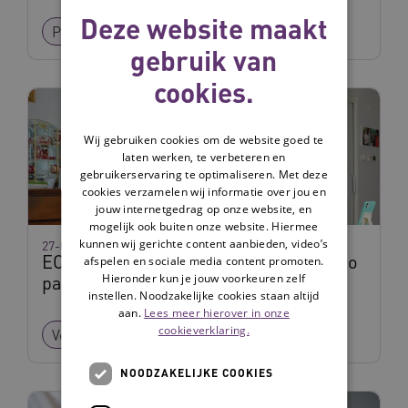
Deze website maakt
Product
Technologie
gebruik van
cookies.
Wij gebruiken cookies om de website goed te
laten werken, te verbeteren en
gebruikerservaring te optimaliseren. Met deze
cookies verzamelen wij informatie over jou en
jouw internetgedrag op onze website, en
mogelijk ook buiten onze website. Hiermee
kunnen wij gerichte content aanbieden, video’s
27-07-2026
ECD dat aansluit bij Omaha System: zo
afspelen en sociale media content promoten.
Hieronder kun je jouw voorkeuren zelf
pakte Vérian het aan
instellen. Noodzakelijke cookies staan altijd
aan.
Lees meer hierover in onze
cookieverklaring.
Verhaal
Praktijkverhaal
NOODZAKELIJKE COOKIES