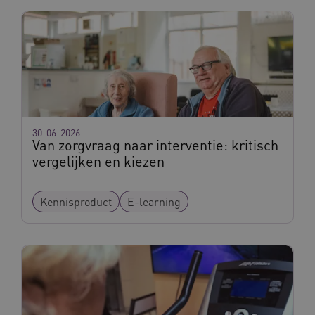
ARRAffinitySameSite
Sessie
Microsoft
Corporation
.vilans.nl
30-06-2026
Van zorgvraag naar interventie: kritisch
vergelijken en kiezen
Kennisproduct
E-learning
CookieScriptConsent
11 maand
CookieScript
4 weke
www.vilans.nl