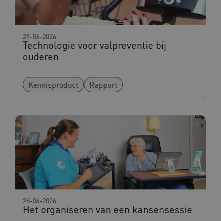
FPLC
.vilans.nl
20 uur
29-06-2026
Technologie voor valpreventie bij
ouderen
Kennisproduct
Rapport
ASLBSA
www.vilans.nl
Sessie
26-06-2026
Het organiseren van een kansensessie