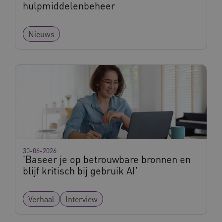
hulpmiddelenbeheer
Nieuws
BCSessionID
vilans.blueconic.net
11 maand
4 weke
30-06-2026
'Baseer je op betrouwbare bronnen en
blijf kritisch bij gebruik AI'
ARRAffinity
Sessie
Microsoft
Corporation
.vilans.nl
Verhaal
Interview