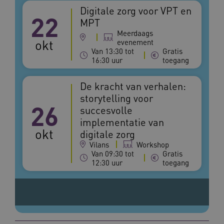
gebruiker
elk
Digitale zorg voor VPT en
begrijpen
22
geb
MPT
pla
_ga_292742791
.vilans.nl
1 jaar 1
Deze coo
AW
Meerdaags
maand
gebruikt
okt
Google A
evenement
om de se
Van 13:30 tot
Gratis
te behou
16:30 uur
toegang
De kracht van verhalen:
storytelling voor
26
succesvolle
implementatie van
okt
digitale zorg
Vilans
Workshop
Van 09:30 tot
Gratis
12:30 uur
toegang