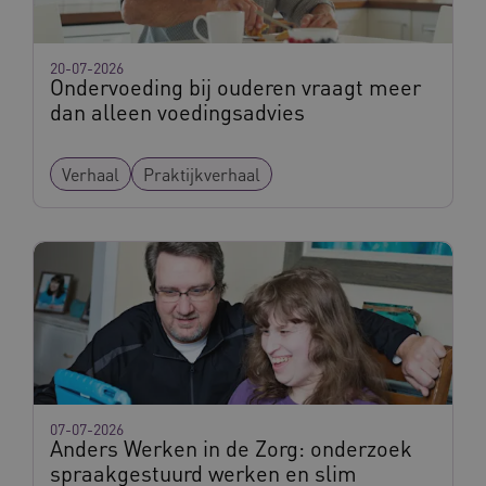
__Secure-ROLLOUT_TOKEN
.youtube.com
5 maande
weken
20-07-2026
UMB_SESSION
www.vilans.nl
Sessie
Ondervoeding bij ouderen vraagt meer
dan alleen voedingsadvies
Verhaal
Praktijkverhaal
__Secure-YNID
.youtube.com
5 maande
weken
__cf_bm
29 minut
Cloudflare Inc.
50 second
.vimeo.com
Google Privacy Policy
VISITOR_PRIVACY_METADATA
5 maande
YouTube
weken
.youtube.com
07-07-2026
Anders Werken in de Zorg: onderzoek
spraakgestuurd werken en slim