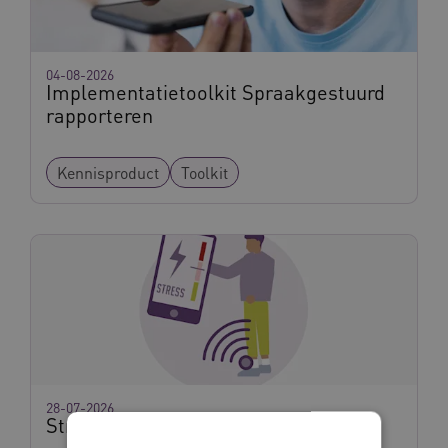
04-08-2026
Implementatietoolkit Spraakgestuurd
rapporteren
Kennisproduct
Toolkit
28-07-2026
Stressherkenningssok