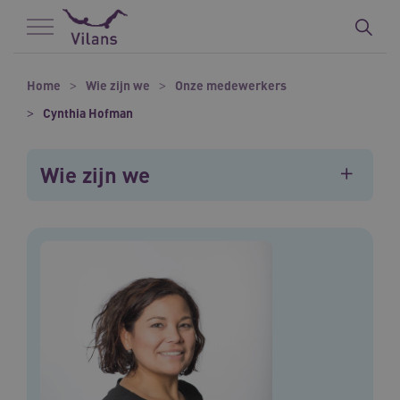
Naar hoofdinhoud
Naar footer
Home
Wie zijn we
Onze medewerkers
Cynthia Hofman
Wie zijn we