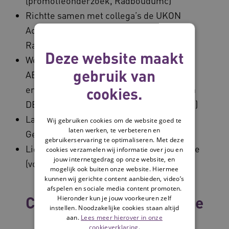
(promotieonderzoek, Radboudumc)
Richtte samen met collega’s de UKON
Academy op (tijdelijke aanstelling,
Radboudumc, Eerstelijns geneeskunde)
Deze website maakt
Werkzaam op diverse projecten, zoals:
gebruik van
ABOARD, TAP-dementia, YOD-INCLUDED
en DEMPACT (uitvoerend) én SPREAD+ en
cookies.
DEDICATED (expert- en adviescommissie)
Landelijk coördinator van het Nederlands
Wij gebruiken cookies om de website goed te
laten werken, te verbeteren en
Geheugenpoli Netwerk (NGN)
gebruikerservaring te optimaliseren. Met deze
Lid van de kernredactie van DementieVisie
cookies verzamelen wij informatie over jou en
jouw internetgedrag op onze website, en
(voorheen Denkbeeld)
mogelijk ook buiten onze website. Hiermee
kunnen wij gerichte content aanbieden, video’s
afspelen en sociale media content promoten.
Collega's binnen dezelfde
Hieronder kun je jouw voorkeuren zelf
instellen. Noodzakelijke cookies staan altijd
vakgroep
aan.
Lees meer hierover in onze
cookieverklaring.