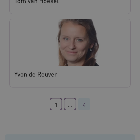
Tom van Hoesel
VISITOR_PRIVACY_METADATA
5 maande
YouTube
weken
.youtube.com
Yvon de Reuver
BCSessionID
vilans.blueconic.net
11 maand
4 weke
1
…
4
ARRAffinity
Sessie
Microsoft