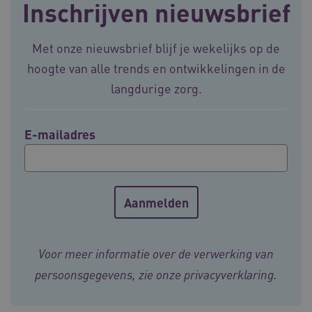
Inschrijven nieuwsbrief
Corporation
.vilans.nl
Met onze nieuwsbrief blijf je wekelijks op de
hoogte van alle trends en ontwikkelingen in de
langdurige zorg.
E-mailadres
ARRAffinitySameSite
Sessie
Microsoft
Corporation
.vilans.nl
Voor meer informatie over de verwerking van
CookieScriptConsent
11 maand
CookieScript
4 weke
www.vilans.nl
persoonsgegevens, zie onze
privacyverklaring
.